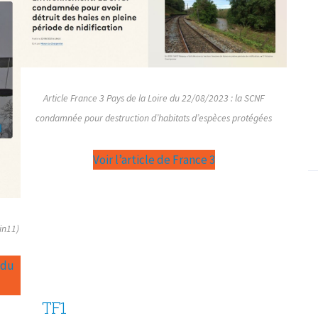
Article France 3 Pays de la Loire du 22/08/2023 : la SCNF
condamnée pour destruction d’habitats d’espèces protégées
Voir l’article de France 3
in11)
 du
TF1